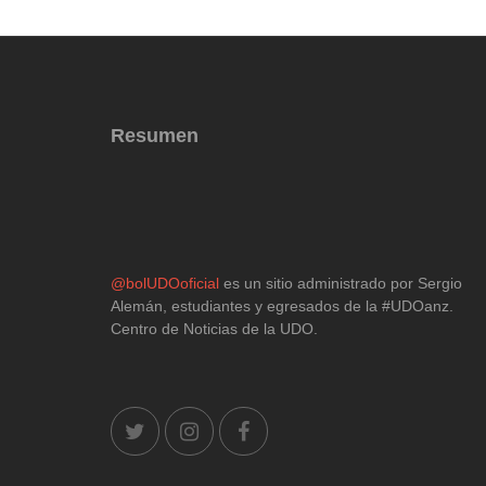
Resumen
@
bolUDOoficial
es un sitio administrado por Sergio
Alemán, estudiantes y egresados de la #UDOanz.
Centro de Noticias de la UDO.