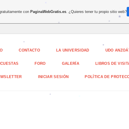
*
*
 gratuitamente con
PaginaWebGratis.es
. ¿Quieres tener tu propio sitio web?
*
*
*
*
*
IO
CONTACTO
LA UNIVERSIDAD
UDO ANZOÁ
*
*
*
NCUESTAS
FORO
GALERÍA
LIBROS DE VISI
EWSLETTER
INICIAR SESIÓN
POLÍTICA DE PROTEC
*
*