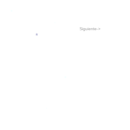
*
*
Siguiente->
*
*
*
*