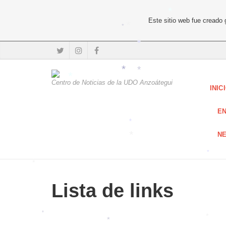
Este sitio web fue creado
*
*
*
*
*
Centro de Noticias de la UDO Anzoátegui
*
INIC
*
E
N
*
*
*
Lista de links
*