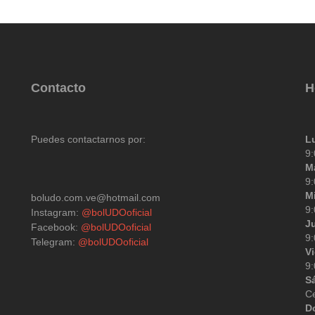
*
Contacto
H
Puedes contactarnos por:
L
9
M
9
M
boludo.com.ve@hotmail.com
9
Instagram:
@bolUDOoficial
J
Facebook:
@bolUDOoficial
9
Telegram:
@bolUDOoficial
V
9
S
C
D